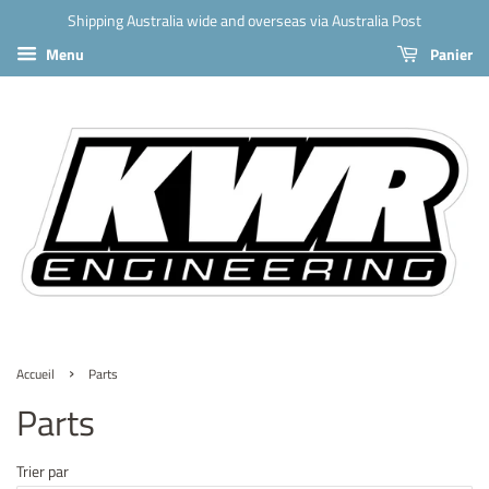
Shipping Australia wide and overseas via Australia Post
Menu
Panier
›
Accueil
Parts
Parts
Trier par