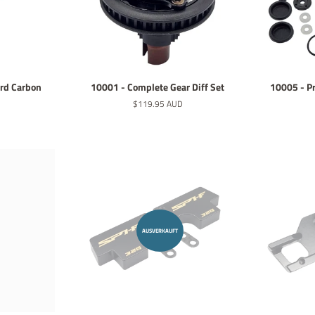
rd Carbon
10001 - Complete Gear Diff Set
10005 - Pr
Normaler
$119.95 AUD
Preis
AUSVERKAUFT