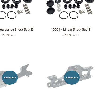
ogressive Shock Set (2)
10004 - Linear Shock Set (2)
Normaler
$99.95 AUD
Normaler
$99.95 AUD
Preis
Preis
AUSVERKAUFT
AUSVERKAUFT