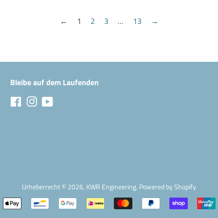
←
1
2
3
…
13
→
Bleibe auf dem Laufenden
Facebook
Instagram
YouTube
Urheberrecht © 2026,
KWR Engineering
.
Powered by Shopify
Zahlungsarten