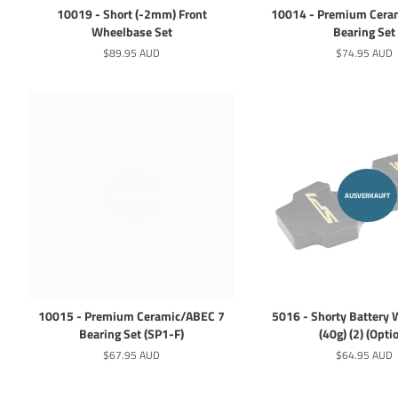
10019 - Short (-2mm) Front
10014 - Premium Cera
Wheelbase Set
Bearing Set
Normaler
$89.95 AUD
Normaler
$74.95 AUD
Preis
Preis
AUSVERKAUFT
AUSVERKAUFT
10015 - Premium Ceramic/ABEC 7
5016 - Shorty Battery 
Bearing Set (SP1-F)
(40g) (2) (Opti
Normaler
$67.95 AUD
Normaler
$64.95 AUD
Preis
Preis