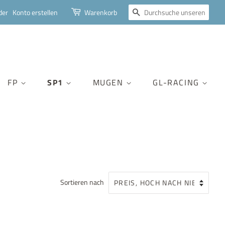
SUCHEN
der
Konto erstellen
Warenkorb
FP
SP1
MUGEN
GL-RACING
Sortieren nach