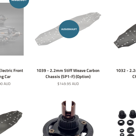
AUSVERKAUFT
ectric Front
1039 - 2.2mm Stiff Weave Carbon
1032 - 2.
ng Car
Chassis (SP1-F) (Option)
C
preis
00 AUD
Normaler
$149.95 AUD
Preis