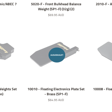
mic/ABEC 7
5020-F - Front Bulkhead Balance
2010-F - 
Weight (SP1-F) (32g) (2)
Normaler
$69.95 AUD
Preis
AUSVERKAUFT
Weights Set
10010 - Floating Electronics Plate Set
10008 - Floa
on)
- Brass (SP1-F)
Normaler
$64.95 AUD
Preis