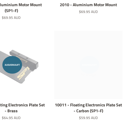
Aluminium Motor Mount
2010 - Aluminium Motor Mount
(SP1-F)
Normaler
$69.95 AUD
Preis
Normaler
$69.95 AUD
Preis
AUSVERKAUFT
AUSVERKAUFT
ting Electronics Plate Set
10011 - Floating Electronics Plate Set
- Brass
- Carbon (SP1-F)
Normaler
$64.95 AUD
Normaler
$59.95 AUD
Preis
Preis